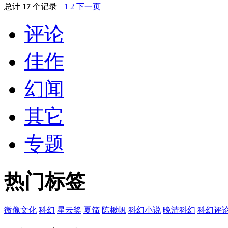
总计
17
个记录
1
2
下一页
评论
佳作
幻闻
其它
专题
热门标签
微像文化
科幻
星云奖
夏笳
陈楸帆
科幻小说
晚清科幻
科幻评