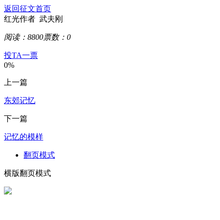
返回征文首页
红光
作者 武夫刚
阅读：8800
票数：
0
投TA一票
0%
上一篇
东郊记忆
下一篇
记忆的模样
翻页模式
横版翻页模式